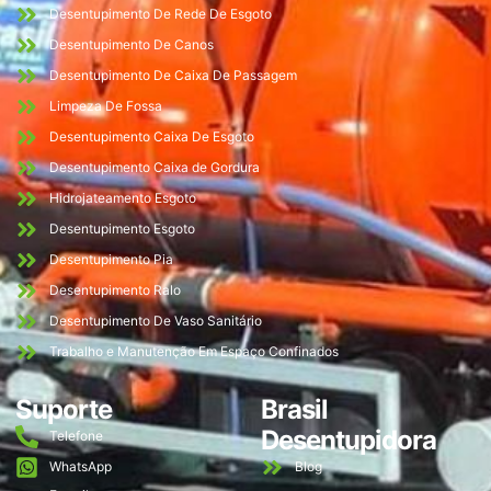
Desentupimento De Rede De Esgoto
Desentupimento De Canos
Desentupimento De Caixa De Passagem
Limpeza De Fossa
Desentupimento Caixa De Esgoto
Desentupimento Caixa de Gordura
Hidrojateamento Esgoto
Desentupimento Esgoto
Desentupimento Pia
Desentupimento Ralo
Desentupimento De Vaso Sanitário
Trabalho e Manutenção Em Espaço Confinados
Suporte
Brasil
Desentupidora
Telefone
WhatsApp
Blog