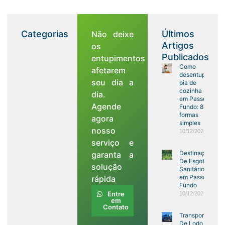
Categorias
Últimos
Não deixe
Artigos
os
Publicados
entupimentos
Como
afetarem
desentupir
seu dia a
pia de
cozinha
dia.
em Passo
Agende
Fundo: 8
formas
agora
simples
nosso
10/12/2024
serviço e
Destinação
garanta a
De Esgoto
solução
Sanitários
em Passo
rápida
Fundo
Entre
10/12/2024
em
Contato
Transporte
De Lodo