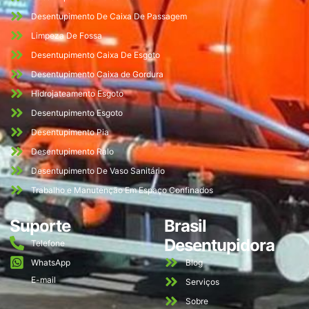
Desentupimento De Caixa De Passagem
Limpeza De Fossa
Desentupimento Caixa De Esgoto
Desentupimento Caixa de Gordura
Hidrojateamento Esgoto
Desentupimento Esgoto
Desentupimento Pia
Desentupimento Ralo
Desentupimento De Vaso Sanitário
Trabalho e Manutenção Em Espaço Confinados
Suporte
Brasil
Desentupidora
Telefone
WhatsApp
Blog
E-mail
Serviços
Sobre